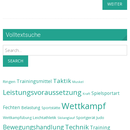
WEITER
Volltextsuche
Search
SEARCH
Taktik
Trainingsmittel
Ringen
Muskel
Leistungsvoraussetzung
Spielsportart
Kraft
Wettkampf
Fechten
Belastung
Sportstätte
Leichtathletik
Sportgerät
Judo
Wettkampfübung
Skilanglauf
Technik
Bewegungshandlung
Training