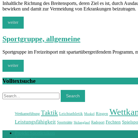
Inhaltliche Richtung des Breitensports, deren Ziel es ist, durch Au
bewirken und damit zur Vermeidung von Erkrankungen beizutragen.
weiter
Sportgruppe, allgemeine
Sportgruppe im Freizeitsport mit spartartübergreifendem Programm, mi
weiter
Volltextsuche
Search
Search
Wettka
Taktik
Leichtathletik
Ringen
Wettkampfübung
Muskel
Leistungsfähigkeit
Fechten
Spielspo
Sportstätte
Radsport
Skilanglauf
Projekt Sportlexikon