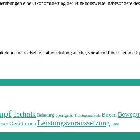
sdauerübungen eine Ökonomisierung der Funktionsweise insbesondere de
t dem eine vielseitige, abwechslungsreiche, vor allem fitnessbetonte 
mpf
Technik
Bewegu
Boxen
Belastung
Sportgerät
Trainingsmethode
Leistungsvoraussetzung
Gerätturnen
rtart
Judo