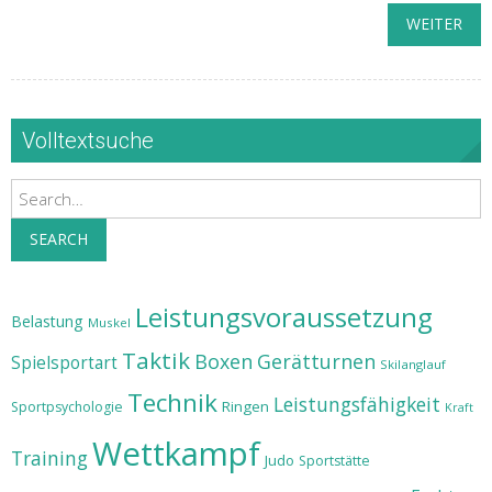
WEITER
Volltextsuche
Search
SEARCH
Leistungsvoraussetzung
Belastung
Muskel
Taktik
Boxen
Gerätturnen
Spielsportart
Skilanglauf
Technik
Leistungsfähigkeit
Ringen
Sportpsychologie
Kraft
Wettkampf
Training
Judo
Sportstätte