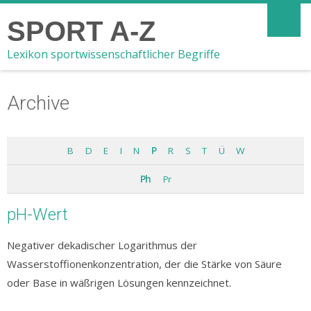
SPORT A-Z
Lexikon sportwissenschaftlicher Begriffe
Archive
B
D
E
I
N
P
R
S
T
Ü
W
Ph
Pr
pH-Wert
Negativer dekadischer Logarithmus der
Wasserstoffionenkonzentration, der die Stärke von Säure
oder Base in wäßrigen Lösungen kennzeichnet.