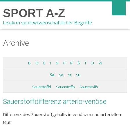
SPORT A-Z
Lexikon sportwissenschaftlicher Begriffe
Archive
B
D
E
I
N
P
R
S
T
Ü
W
Sa
Se
St
Su
Sauerstoffd
Sauerstoffp
Sauerstoffs
Sauerstoffdifferenz arterio-venöse
Differenz des Sauerstoffgehalts in venösem und arteriellem
Blut.