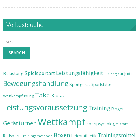
Volltextsuche
Search
SEARCH
Leistungsfähigkeit
Spielsportart
Belastung
Judo
Skilanglauf
Bewegungshandlung
Sportgerät
Sportstätte
Taktik
Wettkampfübung
Muskel
Leistungsvoraussetzung
Training
Ringen
Wettkampf
Gerätturnen
Sportpsychologie
Kraft
Boxen
Trainingsmittel
Leichtathletik
Radsport
Trainingsmethode