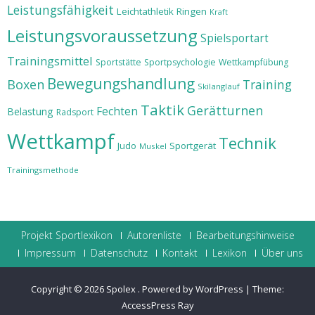
Leistungsfähigkeit
Leichtathletik
Ringen
Kraft
Leistungsvoraussetzung
Spielsportart
Trainingsmittel
Sportstätte
Sportpsychologie
Wettkampfübung
Bewegungshandlung
Boxen
Training
Skilanglauf
Taktik
Gerätturnen
Fechten
Belastung
Radsport
Wettkampf
Technik
Judo
Sportgerät
Muskel
Trainingsmethode
Projekt Sportlexikon
Autorenliste
Bearbeitungshinweise
Impressum
Datenschutz
Kontakt
Lexikon
Über uns
Copyright © 2026
Spolex
.
Powered by WordPress
|
Theme:
AccessPress Ray