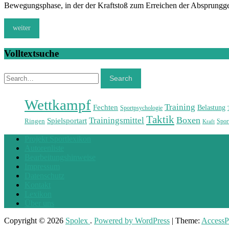
Bewegungsphase, in der der Kraftstoß zum Erreichen der Absprungge
weiter
Volltextsuche
Search
Search
Wettkampf
Training
Fechten
Belastung
Sportpsychologie
Taktik
Boxen
Trainingsmittel
Spielsportart
Ringen
Sport
Kraft
Projekt Sportlexikon
Autorenliste
Bearbeitungshinweise
Impressum
Datenschutz
Kontakt
Lexikon
Über uns
Copyright © 2026
Spolex
.
Powered by WordPress
|
Theme:
AccessP