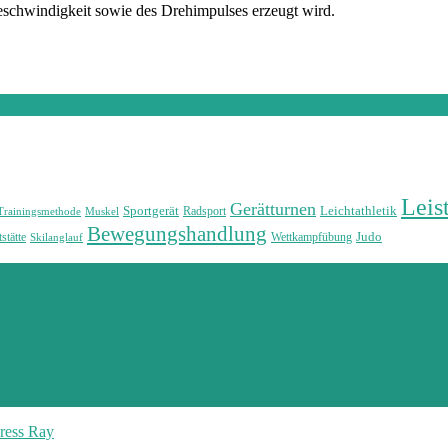
schwindigkeit sowie des Drehimpulses erzeugt wird.
Leis
Gerätturnen
Sportgerät
Leichtathletik
Radsport
Trainingsmethode
Muskel
Bewegungshandlung
Judo
stätte
Wettkampfübung
Skilanglauf
ress Ray