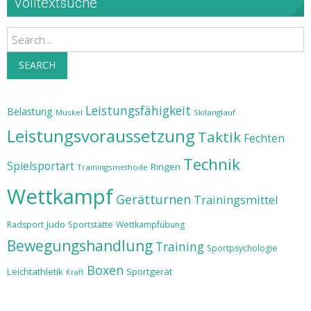
Volltextsuche
Search
SEARCH
Leistungsfähigkeit
Belastung
Muskel
Skilanglauf
Leistungsvoraussetzung
Taktik
Fechten
Technik
Spielsportart
Ringen
Trainingsmethode
Wettkampf
Gerätturnen
Trainingsmittel
Judo
Radsport
Sportstätte
Wettkampfübung
Bewegungshandlung
Training
Sportpsychologie
Boxen
Leichtathletik
Sportgerät
Kraft