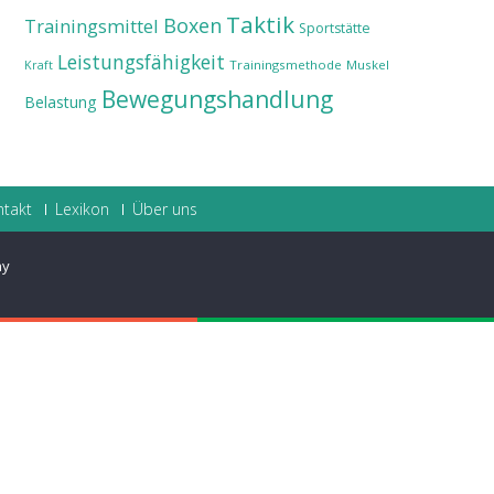
Taktik
Boxen
Trainingsmittel
Sportstätte
Leistungsfähigkeit
Trainingsmethode
Muskel
Kraft
Bewegungshandlung
Belastung
ntakt
Lexikon
Über uns
ay