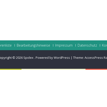
renliste
Bearbeitungshinweise
Impressum
Datenschutz
Ko
opyright © 2026
Spolex
.
Powered by WordPress
|
Theme:
AccessPress R