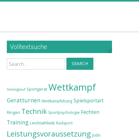
Volltextsuche
Search
SEARCH
Wettkampf
Sportgerät
Skilanglauf
Gerätturnen
Spielsportart
Wettkampfübung
Technik
Fechten
Ringen
Sportpsychologie
Training
Leichtathletik
Radsport
Leistungsvoraussetzung
Judo