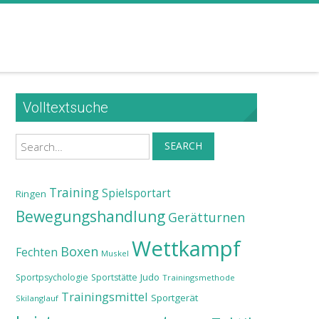
Volltextsuche
Search
SEARCH
Training
Spielsportart
Ringen
Bewegungshandlung
Gerätturnen
Wettkampf
Boxen
Fechten
Muskel
Judo
Sportpsychologie
Sportstätte
Trainingsmethode
Trainingsmittel
Sportgerät
Skilanglauf