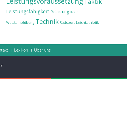
Leistungsvoraussetzung
Taktik
Leistungsfähigkeit
Belastung
Kraft
Technik
Leichtathletik
Wettkampfübung
Radsport
ntakt
Lexikon
Über uns
ay