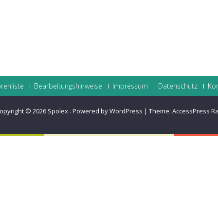
renliste
Bearbeitungshinweise
Impressum
Datenschutz
Ko
opyright © 2026
Spolex
.
Powered by WordPress
|
Theme:
AccessPress R