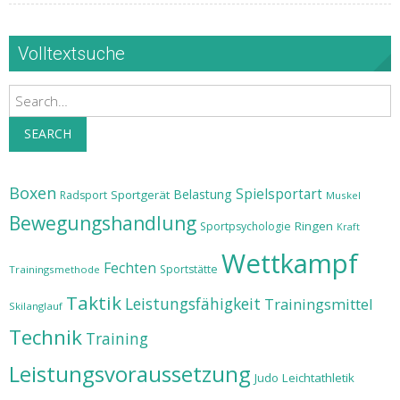
Volltextsuche
Search
SEARCH
Boxen
Spielsportart
Belastung
Sportgerät
Radsport
Muskel
Bewegungshandlung
Ringen
Sportpsychologie
Kraft
Wettkampf
Fechten
Sportstätte
Trainingsmethode
Taktik
Leistungsfähigkeit
Trainingsmittel
Skilanglauf
Technik
Training
Leistungsvoraussetzung
Judo
Leichtathletik