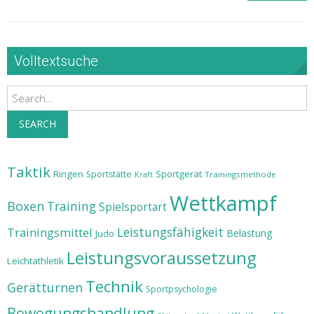
Volltextsuche
Search
SEARCH
Taktik
Ringen
Sportgerät
Sportstätte
Trainingsmethode
Kraft
Wettkampf
Boxen
Training
Spielsportart
Leistungsfähigkeit
Trainingsmittel
Belastung
Judo
Leistungsvoraussetzung
Leichtathletik
Technik
Gerätturnen
Sportpsychologie
Bewegungshandlung