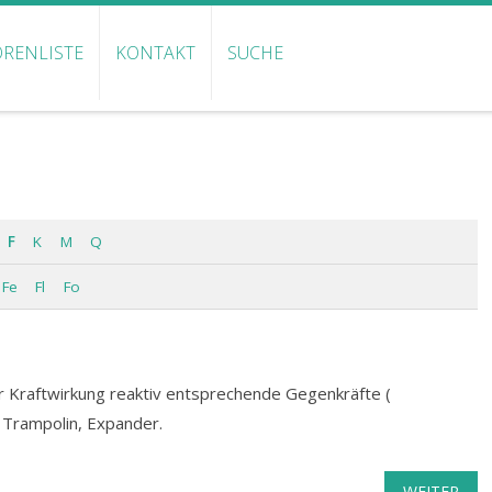
RENLISTE
KONTAKT
SUCHE
F
K
M
Q
Fe
Fl
Fo
r Kraftwirkung reaktiv entsprechende Gegenkräfte (
, Trampolin, Expander.
WEITER