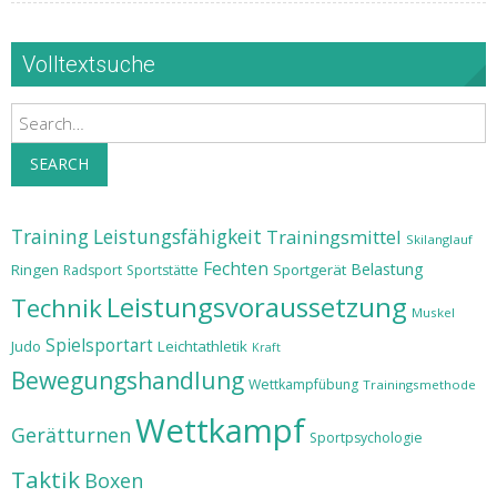
Volltextsuche
Search
SEARCH
Training
Leistungsfähigkeit
Trainingsmittel
Skilanglauf
Fechten
Belastung
Ringen
Sportgerät
Radsport
Sportstätte
Leistungsvoraussetzung
Technik
Muskel
Spielsportart
Judo
Leichtathletik
Kraft
Bewegungshandlung
Wettkampfübung
Trainingsmethode
Wettkampf
Gerätturnen
Sportpsychologie
Taktik
Boxen