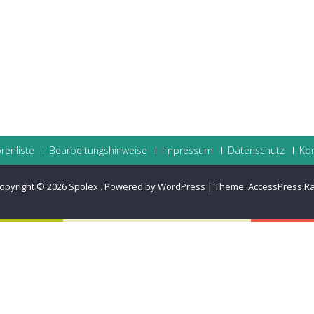
renliste
Bearbeitungshinweise
Impressum
Datenschutz
Ko
opyright © 2026
Spolex
.
Powered by WordPress
|
Theme:
AccessPress R