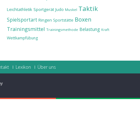
Taktik
Leichtathletik
Sportgerät
Judo
Muskel
Boxen
Spielsportart
Ringen
Sportstätte
Trainingsmittel
Belastung
Trainingsmethode
Kraft
Wettkampfübung
ntakt
Lexikon
Über uns
ay