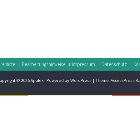
renliste
Bearbeitungshinweise
Impressum
Datenschutz
Ko
opyright © 2026
Spolex
.
Powered by WordPress
|
Theme:
AccessPress R