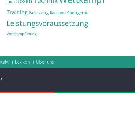
Technik
Boxen
Judo
Training
Belastung
Sportgerät
Radsport
Leistungsvoraussetzung
Wettkampfübung
ntakt
Lexikon
Über uns
ay