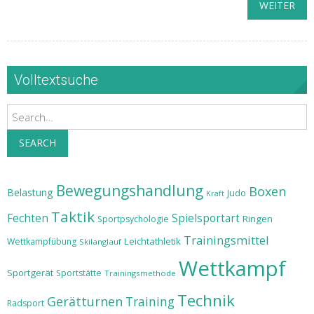
WEITER
Volltextsuche
Search
SEARCH
Bewegungshandlung
Boxen
Belastung
Judo
Kraft
Taktik
Fechten
Spielsportart
Ringen
Sportpsychologie
Trainingsmittel
Leichtathletik
Wettkampfübung
Skilanglauf
Wettkampf
Sportgerät
Sportstätte
Trainingsmethode
Technik
Gerätturnen
Training
Radsport