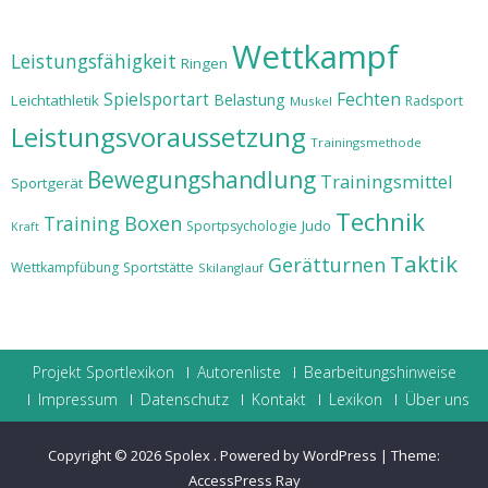
Wettkampf
Leistungsfähigkeit
Ringen
Spielsportart
Fechten
Belastung
Leichtathletik
Radsport
Muskel
Leistungsvoraussetzung
Trainingsmethode
Bewegungshandlung
Trainingsmittel
Sportgerät
Technik
Training
Boxen
Judo
Sportpsychologie
Kraft
Taktik
Gerätturnen
Wettkampfübung
Sportstätte
Skilanglauf
Projekt Sportlexikon
Autorenliste
Bearbeitungshinweise
Impressum
Datenschutz
Kontakt
Lexikon
Über uns
Copyright © 2026
Spolex
.
Powered by WordPress
|
Theme:
AccessPress Ray