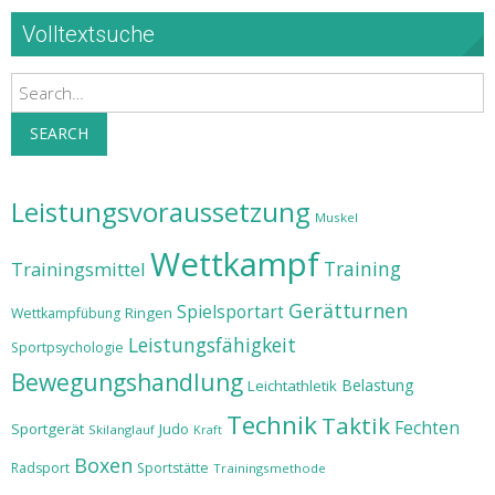
Volltextsuche
Search
SEARCH
Leistungsvoraussetzung
Muskel
Wettkampf
Training
Trainingsmittel
Gerätturnen
Spielsportart
Ringen
Wettkampfübung
Leistungsfähigkeit
Sportpsychologie
Bewegungshandlung
Belastung
Leichtathletik
Technik
Taktik
Fechten
Sportgerät
Judo
Skilanglauf
Kraft
Boxen
Radsport
Sportstätte
Trainingsmethode