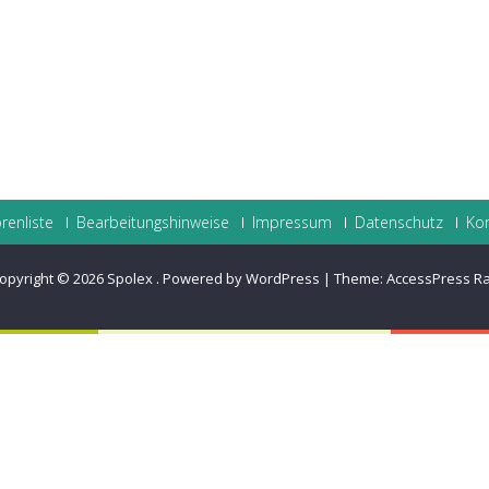
renliste
Bearbeitungshinweise
Impressum
Datenschutz
Ko
opyright © 2026
Spolex
.
Powered by WordPress
|
Theme:
AccessPress R