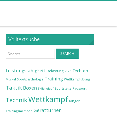
Volltextsuche
Search
SEARCH
Leistungsfähigkeit
Fechten
Belastung
Kraft
Training
Sportpsychologie
Wettkampfübung
Muskel
Taktik
Boxen
Sportstätte
Radsport
Skilanglauf
Wettkampf
Technik
Ringen
Gerätturnen
Trainingsmethode