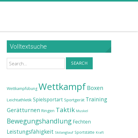
Volltextsuche
Search
SEARCH
Wettkampf
Boxen
Wettkampfübung
Training
Spielsportart
Leichtathletik
Sportgerät
Taktik
Gerätturnen
Ringen
Muskel
Bewegungshandlung
Fechten
Leistungsfähigkeit
Sportstätte
Skilanglauf
Kraft