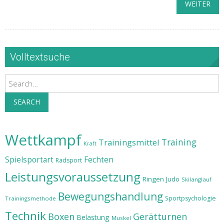
WEITER
Volltextsuche
Search
SEARCH
Wettkampf
Training
Trainingsmittel
Kraft
Spielsportart
Fechten
Radsport
Leistungsvoraussetzung
Ringen
Judo
Skilanglauf
Bewegungshandlung
Sportpsychologie
Trainingsmethode
Technik
Boxen
Gerätturnen
Belastung
Muskel