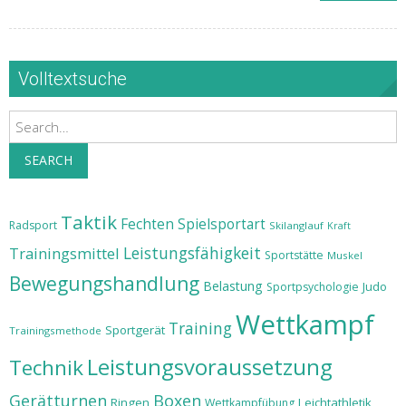
Volltextsuche
Search
SEARCH
Taktik
Fechten
Spielsportart
Radsport
Skilanglauf
Kraft
Leistungsfähigkeit
Trainingsmittel
Sportstätte
Muskel
Bewegungshandlung
Belastung
Judo
Sportpsychologie
Wettkampf
Training
Sportgerät
Trainingsmethode
Leistungsvoraussetzung
Technik
Gerätturnen
Boxen
Ringen
Leichtathletik
Wettkampfübung