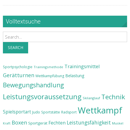
Volltextsuche
Search
SEARCH
Trainingsmittel
Sportpsychologie
Trainingsmethode
Gerätturnen
Belastung
Wettkampfübung
Bewegungshandlung
Leistungsvoraussetzung
Technik
Skilanglauf
Wettkampf
Spielsportart
Judo
Sportstätte
Radsport
Boxen
Leistungsfähigkeit
Fechten
Sportgerät
Muskel
Kraft