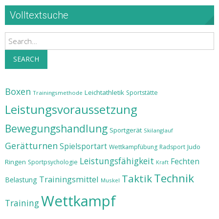
Volltextsuche
Search
SEARCH
Boxen
Leichtathletik
Sportstätte
Trainingsmethode
Leistungsvoraussetzung
Bewegungshandlung
Sportgerät
Skilanglauf
Gerätturnen
Spielsportart
Judo
Wettkampfübung
Radsport
Leistungsfähigkeit
Fechten
Ringen
Sportpsychologie
Kraft
Technik
Taktik
Trainingsmittel
Belastung
Muskel
Wettkampf
Training