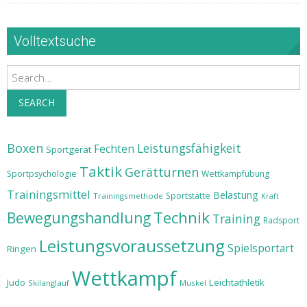
Volltextsuche
Search
SEARCH
Boxen
Leistungsfähigkeit
Fechten
Sportgerät
Taktik
Gerätturnen
Sportpsychologie
Wettkampfübung
Trainingsmittel
Belastung
Sportstätte
Trainingsmethode
Kraft
Technik
Bewegungshandlung
Training
Radsport
Leistungsvoraussetzung
Spielsportart
Ringen
Wettkampf
Judo
Leichtathletik
Skilanglauf
Muskel