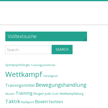
Volltextsuche
Search
SEARCH
Sportpsychologie
Trainingsmethode
Wettkampf
Skilanglauf
Bewegungshandlung
Trainingsmittel
Training
Ringen
Judo
Wettkampfübung
Muskel
Kraft
Taktik
Boxen
Fechten
Radsport