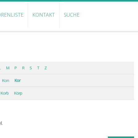
RENLISTE
KONTAKT
SUCHE
L
M
P
R
S
T
Z
Kon
Kor
Korb
Körp
l.