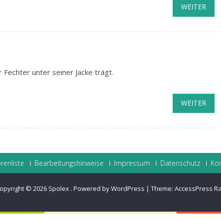
WEITER
 Fechter unter seiner Jacke trägt.
WEITER
renliste
Bearbeitungshinweise
Impressum
Datenschutz
Ko
opyright © 2026
Spolex
.
Powered by WordPress
|
Theme:
AccessPress R