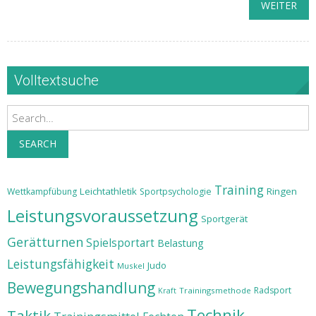
WEITER
Volltextsuche
Search
SEARCH
Training
Leichtathletik
Ringen
Wettkampfübung
Sportpsychologie
Leistungsvoraussetzung
Sportgerät
Gerätturnen
Spielsportart
Belastung
Leistungsfähigkeit
Judo
Muskel
Bewegungshandlung
Radsport
Trainingsmethode
Kraft
Technik
Taktik