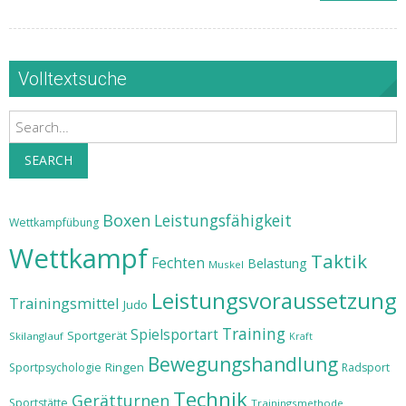
Volltextsuche
Search
SEARCH
Boxen
Leistungsfähigkeit
Wettkampfübung
Wettkampf
Taktik
Fechten
Belastung
Muskel
Leistungsvoraussetzung
Trainingsmittel
Judo
Training
Spielsportart
Sportgerät
Skilanglauf
Kraft
Bewegungshandlung
Ringen
Sportpsychologie
Radsport
Technik
Gerätturnen
Sportstätte
Trainingsmethode