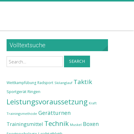
Volltextsuche
Search
SEARCH
Taktik
Wettkampfübung
Radsport
Skilanglauf
Sportgerät
Ringen
Leistungsvoraussetzung
Kraft
Gerätturnen
Trainingsmethode
Technik
Boxen
Trainingsmittel
Muskel
Leichtathletik
Sportpsychologie