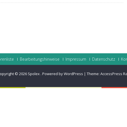
renliste
Bearbeitungshinweise
Impressum
Datenschutz
Ko
opyright © 2026
Spolex
.
Powered by WordPress
|
Theme:
AccessPress R