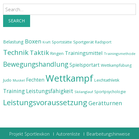
Search
SEARCH
Boxen
Belastung
Sportgerät
Sportstätte
Radsport
Kraft
Technik
Taktik
Trainingsmittel
Ringen
Trainingsmethode
Bewegungshandlung
Spielsportart
Wettkampfübung
Wettkampf
Fechten
Judo
Leichtathletik
Muskel
Training
Leistungsfähigkeit
Sportpsychologie
Skilanglauf
Leistungsvoraussetzung
Gerätturnen
Projekt Sportlexikon
Autorenliste
Bearbeitungshinweise