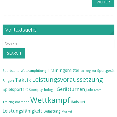
WEITER
Volltextsuche
Search
SEARCH
Trainingsmittel
Sportgerät
Sportstätte
Wettkampfübung
Skilanglauf
Leistungsvoraussetzung
Taktik
Ringen
Gerätturnen
Spielsportart
Judo
Sportpsychologie
Kraft
Wettkampf
Radsport
Trainingsmethode
Leistungsfähigkeit
Belastung
Muskel