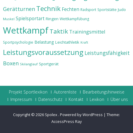
Technik
Gerätturnen
Fechten
Judo
Radsport
Sportstätte
Spielsportart
Ringen
Wettkampfübung
Muskel
Wettkampf
Taktik
Trainingsmittel
Belastung
Leichtathletik
Sportpsychologie
Kraft
Leistungsvoraussetzung
Leistungsfähigkeit
Boxen
Sportgerät
Skilanglauf
Projekt Sportlexikon
Autorenliste
Bearbeitungshinweise
Impressum
Datenschutz
Kontakt
Lexikon
Über uns
Copyright © 2026
Spolex
.
Powered by WordPress
|
Theme:
AccessPress Ray