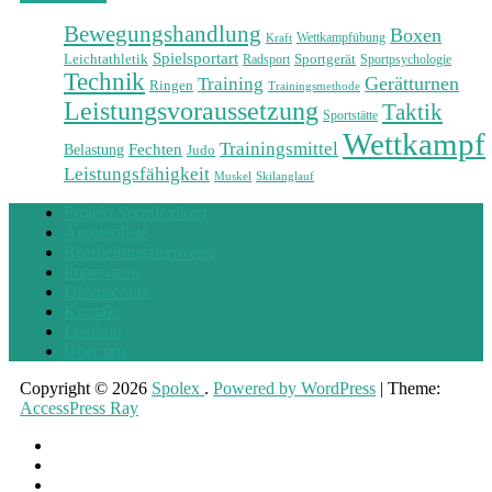
Bewegungshandlung
Boxen
Wettkampfübung
Kraft
Spielsportart
Leichtathletik
Sportgerät
Radsport
Sportpsychologie
Technik
Training
Gerätturnen
Ringen
Trainingsmethode
Leistungsvoraussetzung
Taktik
Sportstätte
Wettkampf
Trainingsmittel
Fechten
Belastung
Judo
Leistungsfähigkeit
Muskel
Skilanglauf
Projekt Sportlexikon
Autorenliste
Bearbeitungshinweise
Impressum
Datenschutz
Kontakt
Lexikon
Über uns
Copyright © 2026
Spolex
.
Powered by WordPress
|
Theme:
AccessPress Ray