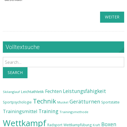
WEITER
Volltextsuche
Search
SEARCH
Leistungsfähigkeit
Fechten
Leichtathletik
Skilanglauf
Technik
Gerätturnen
Sportpsychologie
Sportstätte
Muskel
Training
Trainingsmittel
Trainingsmethode
Wettkampf
Boxen
Radsport
Wettkampfübung
Kraft