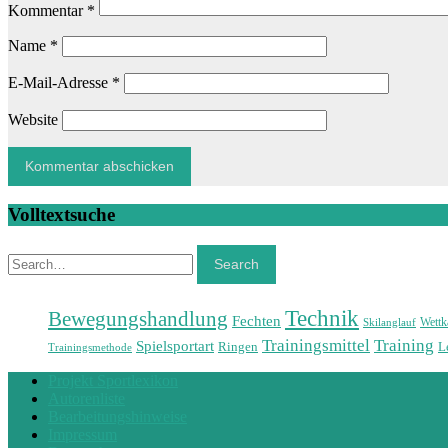
Kommentar
*
Name
*
E-Mail-Adresse
*
Website
Volltextsuche
Search
Search
Technik
Bewegungshandlung
Fechten
Wett
Skilanglauf
Training
Trainingsmittel
Spielsportart
Ringen
L
Trainingsmethode
Projekt Sportlexikon
Autorenliste
Bearbeitungshinweise
Impressum