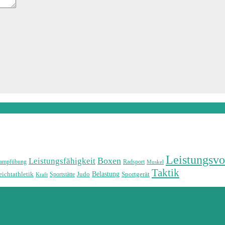
Leistungsvo
Leistungsfähigkeit
Boxen
kampfübung
Radsport
Muskel
Taktik
Belastung
eichtathletik
Judo
Sportgerät
Sportstätte
Kraft