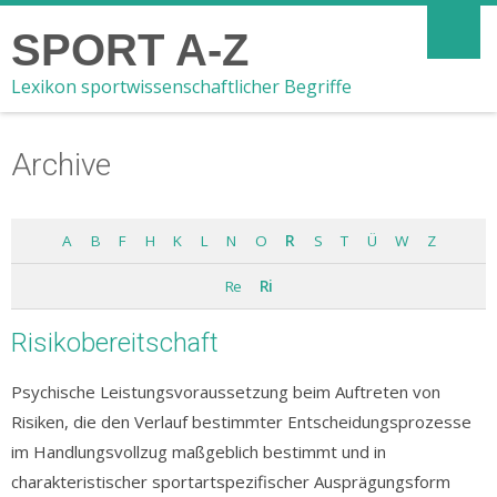
SPORT A-Z
Lexikon sportwissenschaftlicher Begriffe
Archive
A
B
F
H
K
L
N
O
R
S
T
Ü
W
Z
Re
Ri
Risikobereitschaft
Psychische Leistungsvoraussetzung beim Auftreten von
Risiken, die den Verlauf bestimmter Entscheidungsprozesse
im Handlungsvollzug maßgeblich bestimmt und in
charakteristischer sportartspezifischer Ausprägungsform