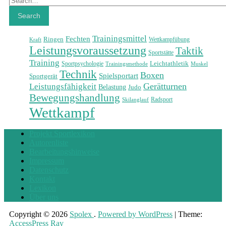
Search
Trainingsmittel
Fechten
Ringen
Wettkampfübung
Kraft
Leistungsvoraussetzung
Taktik
Sportstätte
Training
Leichtathletik
Sportpsychologie
Trainingsmethode
Muskel
Technik
Boxen
Spielsportart
Sportgerät
Leistungsfähigkeit
Gerätturnen
Belastung
Judo
Bewegungshandlung
Radsport
Skilanglauf
Wettkampf
Projekt Sportlexikon
Autorenliste
Bearbeitungshinweise
Impressum
Datenschutz
Kontakt
Lexikon
Über uns
Copyright © 2026
Spolex
.
Powered by WordPress
|
Theme:
AccessPress Ray