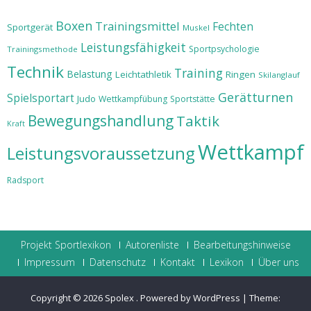
Boxen
Trainingsmittel
Fechten
Sportgerät
Muskel
Leistungsfähigkeit
Sportpsychologie
Trainingsmethode
Technik
Training
Belastung
Leichtathletik
Ringen
Skilanglauf
Gerätturnen
Spielsportart
Judo
Wettkampfübung
Sportstätte
Bewegungshandlung
Taktik
Kraft
Wettkampf
Leistungsvoraussetzung
Radsport
Projekt Sportlexikon
Autorenliste
Bearbeitungshinweise
Impressum
Datenschutz
Kontakt
Lexikon
Über uns
Copyright © 2026
Spolex
.
Powered by WordPress
|
Theme: