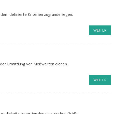
m definierte Kriterien zugrunde liegen.
WEITER
e der Ermittlung von Meßwerten dienen.
WEITER
ndigkeit proportionalen elektrischen Größe.