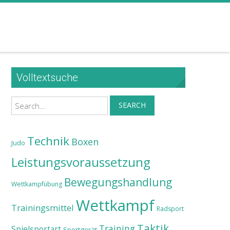
Volltextsuche
Search
SEARCH
Technik
Boxen
Judo
Leistungsvoraussetzung
Bewegungshandlung
Wettkampfübung
Wettkampf
Trainingsmittel
Radsport
Taktik
Training
Spielsportart
Sportgerät