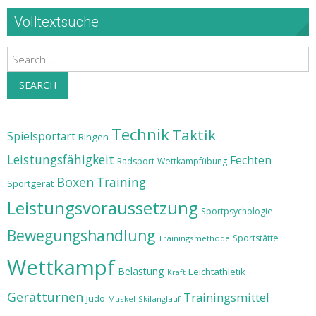
Volltextsuche
Search
SEARCH
Technik
Taktik
Spielsportart
Ringen
Leistungsfähigkeit
Fechten
Radsport
Wettkampfübung
Boxen
Training
Sportgerät
Leistungsvoraussetzung
Sportpsychologie
Bewegungshandlung
Sportstätte
Trainingsmethode
Wettkampf
Belastung
Leichtathletik
Kraft
Gerätturnen
Trainingsmittel
Judo
Muskel
Skilanglauf