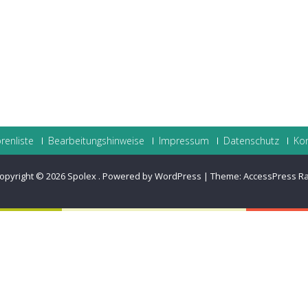
renliste
Bearbeitungshinweise
Impressum
Datenschutz
Ko
opyright © 2026
Spolex
.
Powered by WordPress
|
Theme:
AccessPress R