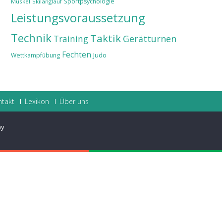
Sportpsychologie
Muskel
Skilanglauf
Leistungsvoraussetzung
Technik
Taktik
Training
Gerätturnen
Fechten
Judo
Wettkampfübung
ntakt
Lexikon
Über uns
ay