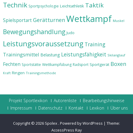
Technik
Taktik
Leichtathletik
Sportpsychologie
Wettkampf
Gerätturnen
Spielsportart
Muskel
Bewegungshandlung
Judo
Leistungsvoraussetzung
Training
Leistungsfähigkeit
Trainingsmittel
Belastung
Skilanglauf
Boxen
Fechten
Sportgerät
Sportstätte
Wettkampfübung
Radsport
Ringen
Trainingsmethode
Kraft
Projekt Sportlexikon
Autorenliste
Bearbeitungshinweise
Impressum
Datenschutz
Kontakt
Lexikon
Über uns
Copyright © 2026
Spolex
.
Powered by WordPress
|
Theme:
AccessPress Ray