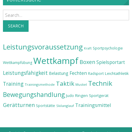
Search
SEARCH
Leistungsvoraussetzung
Sportpsychologie
Kraft
Wettkampf
Boxen
Spielsportart
Wettkampfübung
Leistungsfähigkeit
Fechten
Belastung
Leichtathletik
Radsport
Technik
Taktik
Training
Trainingsmethode
Muskel
Bewegungshandlung
Judo
Ringen
Sportgerät
Gerätturnen
Trainingsmittel
Sportstätte
Skilanglauf