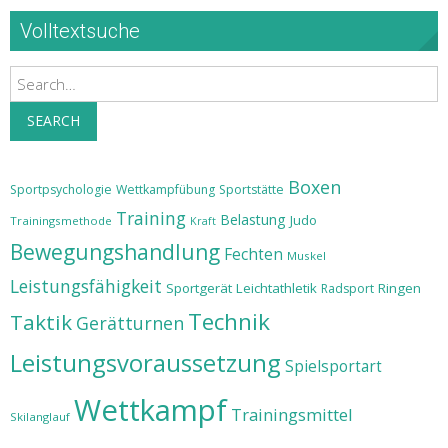
Volltextsuche
Search
SEARCH
Boxen
Sportpsychologie
Wettkampfübung
Sportstätte
Training
Belastung
Judo
Trainingsmethode
Kraft
Bewegungshandlung
Fechten
Muskel
Leistungsfähigkeit
Sportgerät
Leichtathletik
Ringen
Radsport
Technik
Taktik
Gerätturnen
Leistungsvoraussetzung
Spielsportart
Wettkampf
Trainingsmittel
Skilanglauf