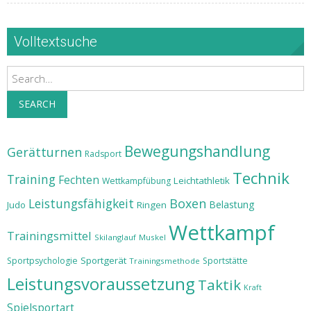
Volltextsuche
Search
SEARCH
Bewegungshandlung
Gerätturnen
Radsport
Technik
Training
Fechten
Leichtathletik
Wettkampfübung
Leistungsfähigkeit
Boxen
Belastung
Judo
Ringen
Wettkampf
Trainingsmittel
Skilanglauf
Muskel
Sportgerät
Sportpsychologie
Sportstätte
Trainingsmethode
Leistungsvoraussetzung
Taktik
Kraft
Spielsportart