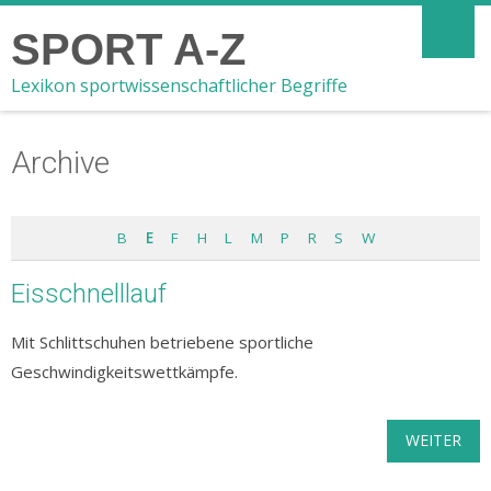
SPORT A-Z
Lexikon sportwissenschaftlicher Begriffe
Archive
B
E
F
H
L
M
P
R
S
W
Eisschnelllauf
Mit Schlittschuhen betriebene sportliche
Geschwindigkeitswettkämpfe.
WEITER