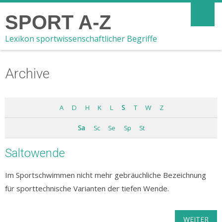
SPORT A-Z
Lexikon sportwissenschaftlicher Begriffe
Archive
A
D
H
K
L
S
T
W
Z
Sa
Sc
Se
Sp
St
Saltowende
Im Sportschwimmen nicht mehr gebräuchliche Bezeichnung
für sporttechnische Varianten der tiefen Wende.
WEITER