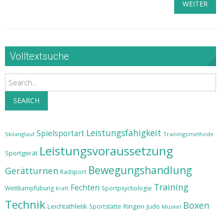
WEITER
Volltextsuche
Search
SEARCH
Leistungsfähigkeit
Spielsportart
Skilanglauf
Trainingsmethode
Leistungsvoraussetzung
Sportgerät
Bewegungshandlung
Gerätturnen
Radsport
Training
Fechten
Wettkampfübung
Sportpsychologie
Kraft
Technik
Boxen
Leichtathletik
Ringen
Judo
Sportstätte
Muskel