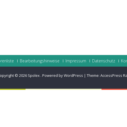
renliste
Bearbeitungshinweise
Impressum
Datenschutz
Ko
opyright © 2026
Spolex
.
Powered by WordPress
|
Theme:
AccessPress R