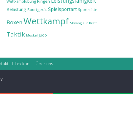
Leistungsfähigkeit
Ringen
Wettkampfübung
Spielsportart
Belastung
Sportgerät
Sportstätte
Wettkampf
Boxen
Skilanglauf
Kraft
Taktik
Judo
Muskel
ntakt
Lexikon
Über uns
ay