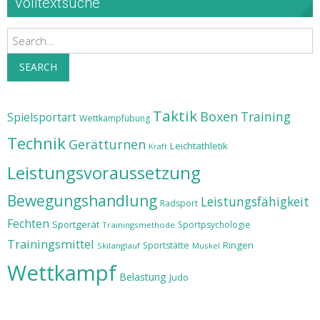
Volltextsuche
Search
SEARCH
Taktik
Boxen
Training
Spielsportart
Wettkampfübung
Technik
Gerätturnen
Leichtathletik
Kraft
Leistungsvoraussetzung
Bewegungshandlung
Leistungsfähigkeit
Radsport
Fechten
Sportgerät
Sportpsychologie
Trainingsmethode
Trainingsmittel
Ringen
Sportstätte
Skilanglauf
Muskel
Wettkampf
Belastung
Judo