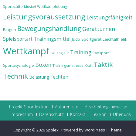
Sportstätte
Wettkampfübung
Muskel
Leistungsvoraussetzung
Leistungsfähigkeit
Bewegungshandlung
Gerätturnen
Ringen
Trainingsmittel
Spielsportart
Judo
Sportgerät
Leichtathletik
Wettkampf
Training
Radsport
Skilanglauf
Taktik
Boxen
Sportpsychologie
Trainingsmethode
Kraft
Technik
Fechten
Belastung
Projekt Sportlexikon
Autorenliste
Bearbeitungshinweise
Impressum
Datenschutz
Kontakt
Lexikon
Über uns
Copyright © 2026
Spolex
.
Powered by WordPress
|
Theme: